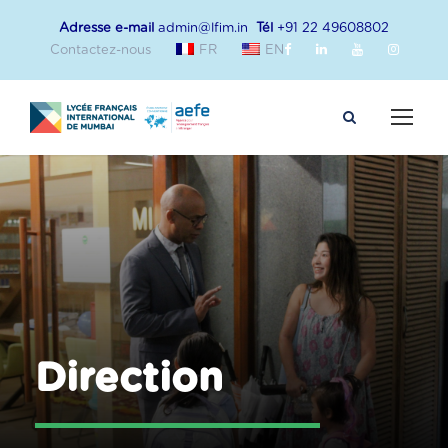
Adresse e-mail
admin@lfim.in
Tél
+91 22 49608802
Contactez-nous
FR
EN
Direction