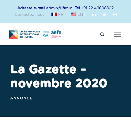
Adresse e-mail
admin@lfim.in
Tél
+91 22 49608802
Contactez-nous
FR
EN
La Gazette –
novembre 2020
ANNONCE