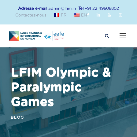
Adresse e-mail
admin@lfim.in
Tél
+91 22 49608802
Contactez-nous
FR
EN
LFIM Olympic &
Paralympic
Games
BLOG