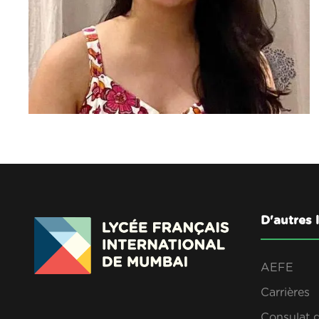
D'autres 
AEFE
Carrières
Consulat 