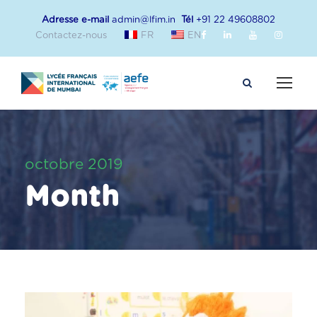
Adresse e-mail
admin@lfim.in
Tél
+91 22 49608802
Contactez-nous
FR
EN
octobre 2019
Month