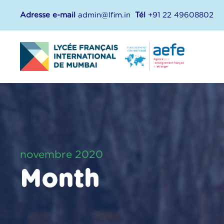
Adresse e-mail
admin@lfim.in
Tél
+91 22 49608802
novembre 2020
Month