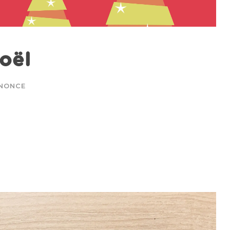
oël
NONCE